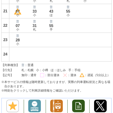
小
小
札
札
小
普
普
普
普
21
07
33
43
55
小
小
ほ
小
普
普
普
22
07
31
55
小
札
手
普
23
28
小
24
【列車種別】
普
：普通
【行先】
札：札幌
小：小樽
ほ：ほしみ
手：手稲
【記号】
無印：通常
：部分運休
：運休
：遅延（5分以上）
※本サービスの情報は随時更新しておりますが、実際の列車運転状況と異なる場
合があります。
※時刻をクリックして列車詳細情報をご確認いただけます。