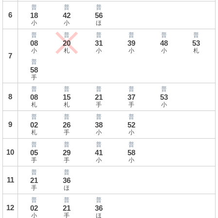
普
普
普
6
18
42
56
小
小
ほ
普
普
普
普
普
普
08
20
31
39
48
53
小
札
小
小
小
札
7
普
58
手
普
普
普
普
普
8
08
15
21
37
53
札
札
手
手
小
普
普
普
普
9
02
26
38
52
札
手
小
小
普
普
普
普
10
05
29
41
58
手
手
小
小
普
普
11
21
36
手
ほ
普
普
普
12
02
21
36
小
手
ほ