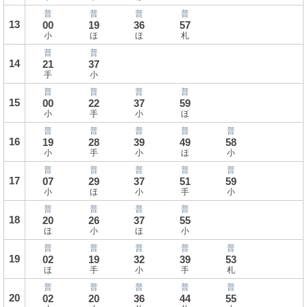
普
普
普
普
13
00
19
36
57
小
ほ
ほ
札
普
普
14
21
37
手
小
普
普
普
普
15
00
22
37
59
小
手
小
ほ
普
普
普
普
普
16
19
28
39
49
58
小
手
小
ほ
小
普
普
普
普
普
17
07
29
37
51
59
小
ほ
小
手
小
普
普
普
普
18
20
26
37
55
ほ
小
ほ
小
普
普
普
普
普
19
02
19
32
39
53
ほ
手
小
手
札
普
普
普
普
普
20
02
20
36
44
55