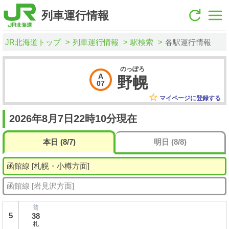
列車運行情報
JR北海道トップ
列車運行情報
駅検索
各駅運行情報
のっぽろ
A
野幌
07
マイページに登録する
2026年8月7日22時10分現在
本日 (8/7)
明日 (8/8)
函館線 [札幌・小樽方面]
函館線 [岩見沢方面]
普
5
38
札