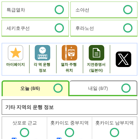
특급열차
소야선
세키호쿠선
후라노선
마이
페이지
각 역
운행
열차
주행
지연
증명서
정보
위치
(일본어)
오늘 (8/6)
내일 (8/7)
기타 지역의 운행 정보
삿포로
근교
홋카이도
중부지역
홋카이도
남부지역