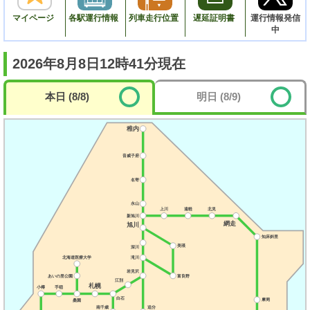
マイ
ページ
各駅
運行情報
列車
走行位置
遅延
証明書
運行情報発信
中
2026年8月8日12時41分現在
本日 (8/8)
明日 (8/9)