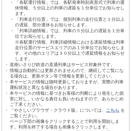
「各駅運行情報」では、各駅発車時刻表形式で列車の運
休情報、５分以上の列車の遅延を１分単位でお知らせし
ます。
「列車走行位置」では、個別列車の走行位置と１分以上
の遅延、部分運休をお知らせします。
「列車詳細情報」では、列車の５分以上の遅延を１分単
位でお知らせします。
※各駅運行情報、列車詳細情報における遅延情報は列車
走行位置のサービスエリアのみ１分単位でお知らせしま
す。その他のエリアは３０分以上で遅延情報をお知らせ
します。
道南いさりび鉄道の直通列車はサービス対象外です。
情報は自動的には更新されませんので、継続してご覧にな
る場合は、更新ボタン等で情報を更新してください。
本サービスの情報は随時更新しておりますが、実際の列車
運転状況と異なる場合があります。
本サービスの情報に基づきお客様の判断により発生した損
害に対し、いかなる責任も負いかねますので、あらかじめ
ご了承ください。
「やさしいブラウザ・クラウド版」については、
こちら
を
ご覧ください。
ページ下部の画像をクリックすることで利用を開始しま
す。利用を終了する場合も画像をクリックします。